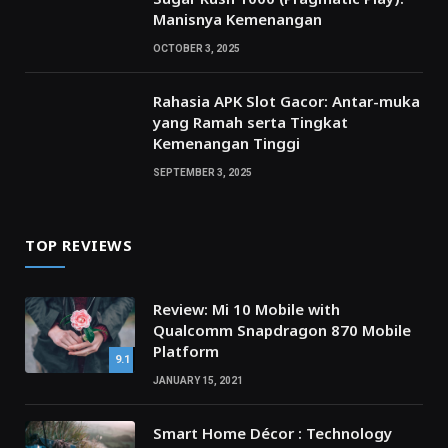
Manisnya Kemenangan
OCTOBER 3, 2025
Rahasia APK Slot Gacor: Antar-muka
yang Ramah serta Tingkat
Kemenangan Tinggi
SEPTEMBER 3, 2025
TOP REVIEWS
Review: Mi 10 Mobile with
Qualcomm Snapdragon 870 Mobile
Platform
9.1
JANUARY 15, 2021
Smart Home Décor : Technology