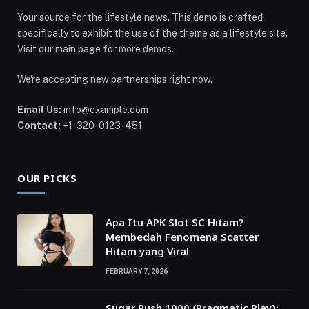
Your source for the lifestyle news. This demo is crafted
specifically to exhibit the use of the theme as a lifestyle site.
Visit our main page for more demos.
We're accepting new partnerships right now.
Email Us:
info@example.com
Contact:
+1-320-0123-451
OUR PICKS
Apa Itu APK Slot SC Hitam?
Membedah Fenomena Scatter
Hitam yang Viral
FEBRUARY 7, 2026
Sugar Rush 1000 (Pragmatic Play):