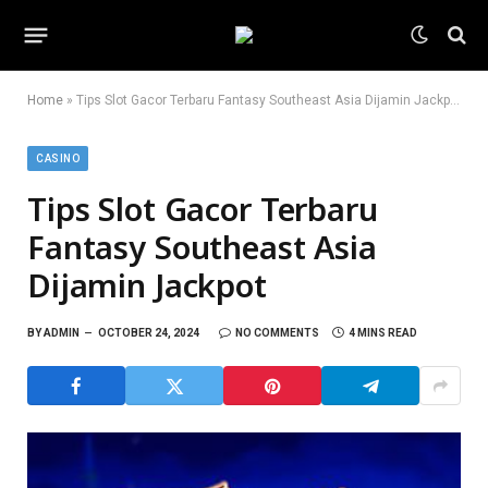
Home
»
Tips Slot Gacor Terbaru Fantasy Southeast Asia Dijamin Jackpot
CASINO
Tips Slot Gacor Terbaru
Fantasy Southeast Asia
Dijamin Jackpot
BY
ADMIN
OCTOBER 24, 2024
NO COMMENTS
4 MINS READ