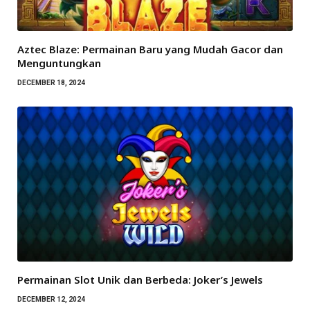
Aztec Blaze: Permainan Baru yang Mudah Gacor dan
Menguntungkan
DECEMBER 18, 2024
Permainan Slot Unik dan Berbeda: Joker’s Jewels
DECEMBER 12, 2024