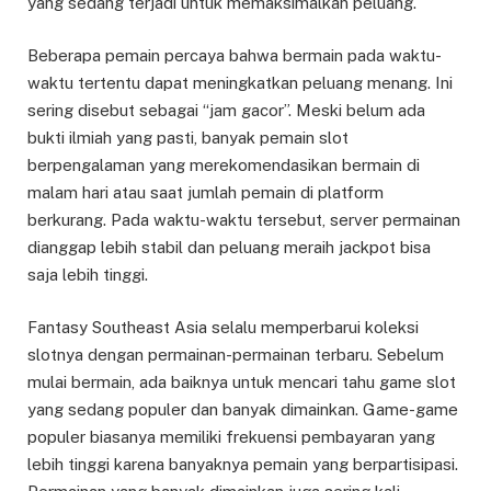
yang sedang terjadi untuk memaksimalkan peluang.
Beberapa pemain percaya bahwa bermain pada waktu-
waktu tertentu dapat meningkatkan peluang menang. Ini
sering disebut sebagai “jam gacor”. Meski belum ada
bukti ilmiah yang pasti, banyak pemain slot
berpengalaman yang merekomendasikan bermain di
malam hari atau saat jumlah pemain di platform
berkurang. Pada waktu-waktu tersebut, server permainan
dianggap lebih stabil dan peluang meraih jackpot bisa
saja lebih tinggi.
Fantasy Southeast Asia selalu memperbarui koleksi
slotnya dengan permainan-permainan terbaru. Sebelum
mulai bermain, ada baiknya untuk mencari tahu game slot
yang sedang populer dan banyak dimainkan. Game-game
populer biasanya memiliki frekuensi pembayaran yang
lebih tinggi karena banyaknya pemain yang berpartisipasi.