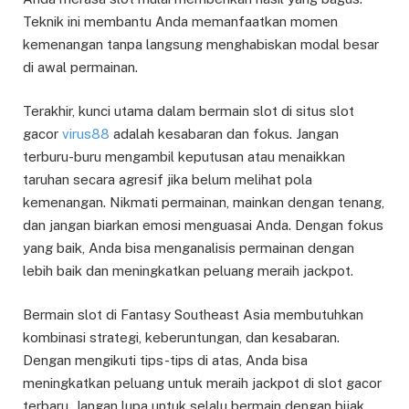
Teknik ini membantu Anda memanfaatkan momen
kemenangan tanpa langsung menghabiskan modal besar
di awal permainan.
Terakhir, kunci utama dalam bermain slot di situs slot
gacor
virus88
adalah kesabaran dan fokus. Jangan
terburu-buru mengambil keputusan atau menaikkan
taruhan secara agresif jika belum melihat pola
kemenangan. Nikmati permainan, mainkan dengan tenang,
dan jangan biarkan emosi menguasai Anda. Dengan fokus
yang baik, Anda bisa menganalisis permainan dengan
lebih baik dan meningkatkan peluang meraih jackpot.
Bermain slot di Fantasy Southeast Asia membutuhkan
kombinasi strategi, keberuntungan, dan kesabaran.
Dengan mengikuti tips-tips di atas, Anda bisa
meningkatkan peluang untuk meraih jackpot di slot gacor
terbaru. Jangan lupa untuk selalu bermain dengan bijak,