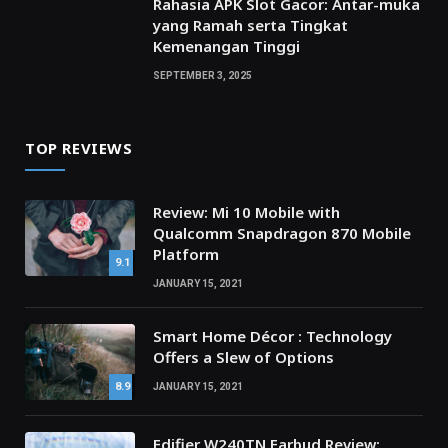
Rahasia APK Slot Gacor: Antar-muka
yang Ramah serta Tingkat
Kemenangan Tinggi
SEPTEMBER 3, 2025
TOP REVIEWS
Review: Mi 10 Mobile with
Qualcomm Snapdragon 870 Mobile
Platform
9.1
JANUARY 15, 2021
Smart Home Décor : Technology
Offers a Slew of Options
8.9
JANUARY 15, 2021
Edifier W240TN Earbud Review: