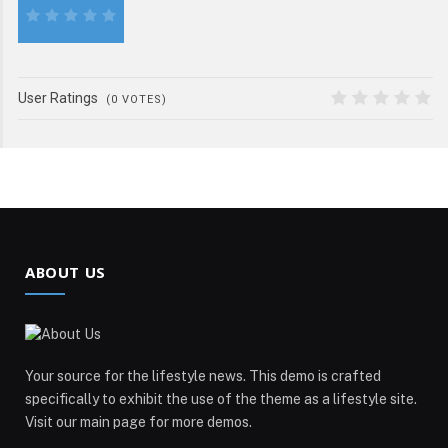
0%
User Ratings
(
0
VOTES)
0
ABOUT US
Your source for the lifestyle news. This demo is crafted
specifically to exhibit the use of the theme as a lifestyle site.
Visit our main page for more demos.