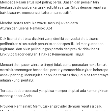
Membaca kajian situs slot paling perlu. Ulasan dari pemain lain
berikan deskripsi berkaitan kredibilitas situs. Situs dengan reputasi
baik biasanya mempunyai keterangan positif.
Mereka lantas terbuka waktu menunjukkan data.
Aturan dan Lisensi Pemasok Slot
Cek lisensi slot bisa diyakini yang dimiliki penyuplai slot. Lisensi
perlihatkan situs sudah penuhi standar spesifik. Ini mengucapkan
legitimasi dan bikin pelindungan pemain dari praktik tidak betul.
Link Slot Gacor dengan Tingkat Kemenangan Tinggi
Mencari slot gacor winrate tinggi tidak cuma persoalan hoki. Untuk
meraih kemenangan besar slot, penting memperhitungkan beberapa
aspek penting. Menunjuk slot online teratas dan judi slot terpercaya
adalah kunci penting.
Terdapat beberapa soal yang bisa mempertingkat ada kemungkinan
menang besar Anda:
Provider Permainan: Memutuskan provider dengan reputasi baik.