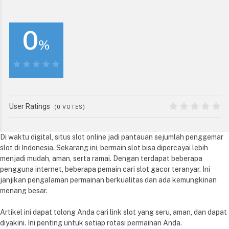
0
%
0%
User Ratings
(
0
VOTES)
0
Di waktu digital, situs slot online jadi pantauan sejumlah penggemar
slot di Indonesia. Sekarang ini, bermain slot bisa dipercayai lebih
menjadi mudah, aman, serta ramai. Dengan terdapat beberapa
pengguna internet, beberapa pemain cari slot gacor teranyar. Ini
janjikan pengalaman permainan berkualitas dan ada kemungkinan
menang besar.
Artikel ini dapat tolong Anda cari link slot yang seru, aman, dan dapat
diyakini. Ini penting untuk setiap rotasi permainan Anda.