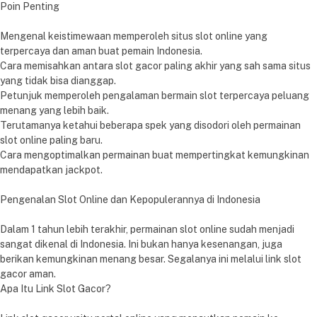
Poin Penting
Mengenal keistimewaan memperoleh situs slot online yang
terpercaya dan aman buat pemain Indonesia.
Cara memisahkan antara slot gacor paling akhir yang sah sama situs
yang tidak bisa dianggap.
Petunjuk memperoleh pengalaman bermain slot terpercaya peluang
menang yang lebih baik.
Terutamanya ketahui beberapa spek yang disodori oleh permainan
slot online paling baru.
Cara mengoptimalkan permainan buat mempertingkat kemungkinan
mendapatkan jackpot.
Pengenalan Slot Online dan Kepopulerannya di Indonesia
Dalam 1 tahun lebih terakhir, permainan slot online sudah menjadi
sangat dikenal di Indonesia. Ini bukan hanya kesenangan, juga
berikan kemungkinan menang besar. Segalanya ini melalui link slot
gacor aman.
Apa Itu Link Slot Gacor?